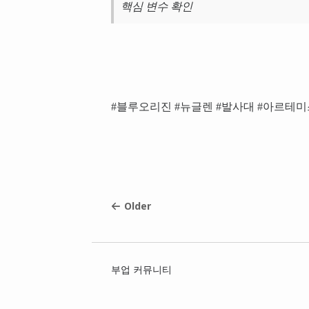
핵심 변수 확인
#블루오리진 #뉴글렌 #발사대 #아르테
Older
부업 커뮤니티