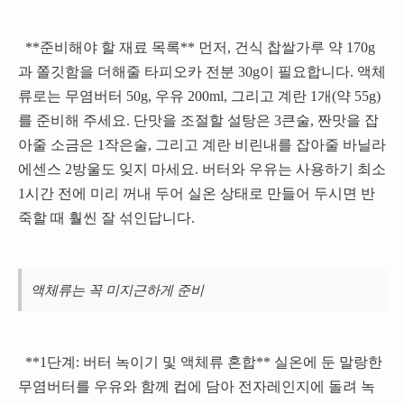
**준비해야 할 재료 목록** 먼저, 건식 찹쌀가루 약 170g
과 쫄깃함을 더해줄 타피오카 전분 30g이 필요합니다. 액체
류로는 무염버터 50g, 우유 200ml, 그리고 계란 1개(약 55g)
를 준비해 주세요. 단맛을 조절할 설탕은 3큰술, 짠맛을 잡
아줄 소금은 1작은술, 그리고 계란 비린내를 잡아줄 바닐라
에센스 2방울도 잊지 마세요. 버터와 우유는 사용하기 최소
1시간 전에 미리 꺼내 두어 실온 상태로 만들어 두시면 반
죽할 때 훨씬 잘 섞인답니다.
액체류는 꼭 미지근하게 준비
**1단계: 버터 녹이기 및 액체류 혼합** 실온에 둔 말랑한
무염버터를 우유와 함께 컵에 담아 전자레인지에 돌려 녹