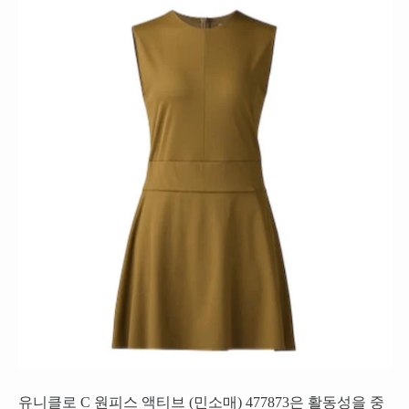
유니클로 C 원피스 액티브 (민소매) 477873은 활동성을 중