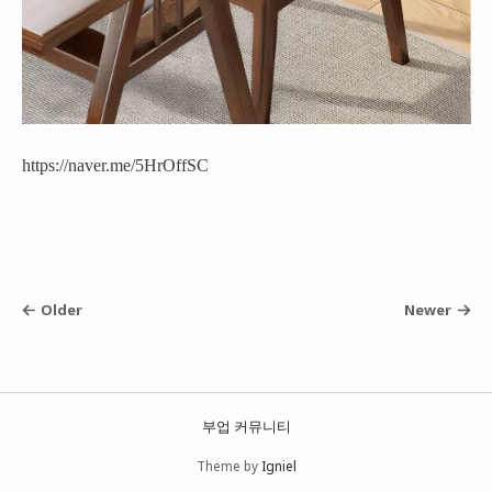
https://naver.me/5HrOffSC
Older
Newer
부업 커뮤니티
Theme by
Igniel